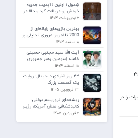
شِدول ۱ اولین «آپدیت جدی»
خودش رو دریافت کرد و حالا در
نسخه بتای عمومی قابل بازیه.
6 اردیبهشت 1404
بهترین بازی‌های رایانه‌ای از
2000 تا امروز: مروری تحلیلی بر
شاهکارهای دو دهه|از میلاد
8 اسفند 1404
ABOLFAZL.K تا کنون
آیت الله سید مجتبی حسینی
خامنه |سومین رهبر جمهوری
اسلامی ایران
18 اسفند 1404
یم
۴۴ روز انفرادیِ دیجیتال: روایت
یک گسست بزرگ
24 فروردین 1405
ات را در
ریشه‌های تروریسم دولتی:
کالبدشکافی نقش آمریکا، رژیم
صهیونیستی و متحدانشان در
2 فروردین 1405
ناامنی جهانی