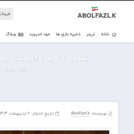
خانه
ترینر
ذخیره بازی ها
مود اندروید
وبلاگ
شِدول ۱ اولین «آپدیت جدی» خودش رو دریافت کرد و حالا در نسخه بتای عمومی قابل بازیه.
خانه
»
وبلاگ
»
نویسنده:
Abolfazl.k
تاریخ انتشار:
6 اردیبهشت 1404