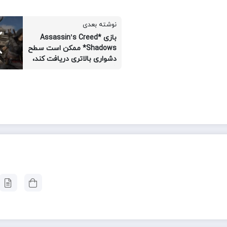
نوشته بعدی
بازی *Assassin’s Creed
Shadows* ممکن است سطح
دشواری بالاتری دریافت کند،
اگر بازیکنان آماده‌ی رویارویی
با این چالش هیجان‌انگیز
باشند.