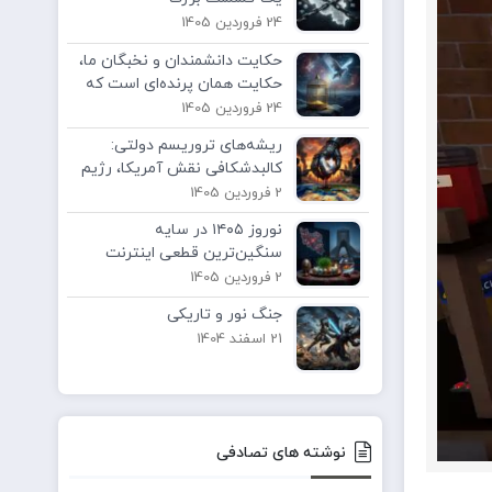
24 فروردین 1405
حکایت دانشمندان و نخبگان ما،
حکایت همان پرنده‌ای است که
غریزه پروازش بر ترس از
24 فروردین 1405
گرسنگی غلبه کرده است.
ریشه‌های تروریسم دولتی:
کالبدشکافی نقش آمریکا، رژیم
صهیونیستی و متحدانشان در
2 فروردین 1405
ناامنی جهانی
نوروز ۱۴۰۵ در سایه
سنگین‌ترین قطعی اینترنت
تاریخ
2 فروردین 1405
جنگ نور و تاریکی
21 اسفند 1404
نوشته های تصادفی