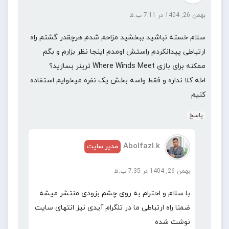
این بازی نقش‌آفرینی اکشن، که چهاردهمین نسخه اصلی
بهمن 26, 1404 در 7:11 ب.ظ
این سری محسوب می‌شود، در ژاپن فئودالی و در دوره
Azuchi-Momoyama
(سال ۱۵۷۹)، زمانی مملو از جنگ‌های
سلام خسته نباشید ببخشید مزاحم شدم هرچقدر گشتم راه
داخلی، روایت می‌شود.
ارتباطی پیدانکردم راستش اومدم اینجا نظر بزارم و بگم
ممکنه برای بازی Where Winds Meet ترینر بسازید؟
اخه کلا نداره و فقط واسه بخش یک نفره میخوایم استفاده
کنیم
پاسخ
Abolfazl.k
مدیر سایت
بهمن 26, 1404 در 7:35 ب.ظ
با سلام و احترام به روی چشم بزودی منتشر میشه
ضمنا راه ارتباطی ما در تلگرام آیدی نیز انتهای سایت
نوشت شده