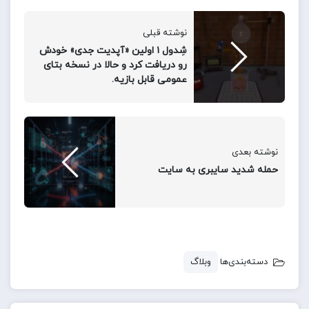
نظر بازیکنان و به‌روزرسانی‌ها:
در گفتگو با
GamesRadar+
در کنفرانس توسعه‌دهندگان
نوشته قبلی
بازی ۲۰۲۵، دومونت به چالش‌طلب‌ترین بازیکنان گفت:
شِدول ۱ اولین «آپدیت جدی» خودش
رو دریافت کرد و حالا در نسخه بتای
«چقدر چالش می‌خواهید؟ ما این موارد را بررسی کرده و
عمومی قابل بازیه.
نظرات مردم درباره بازی را رصد می‌کنیم.»
در حال حاضر، بازیکنان می‌توانند بین سه سطح دشواری
برای مبارزات و مخفی‌کاری انتخاب کنند: آسان، معمولی و
نوشته بعدی
حرفه‌ای. برخی از بازیکنان کنجکاو هستند که مخفی‌کاری تا
حمله شدید سایبری به سایت
چه حد سخت‌تر خواهد شد.
دومونت تأکید کرده که تیم روی «بازخوردهای سازنده‌ای» که
تاکنون دریافت شده کار می‌کند. این یعنی می‌توانیم انتظار
داشته باشیم که «مقدار قابل توجهی از رفع اشکالات و
دسته‌بندی‌ها
وبلاگ
برخی بهبودهای جزئی قابلیت‌ها» در ماه‌های آینده ارائه
شود.