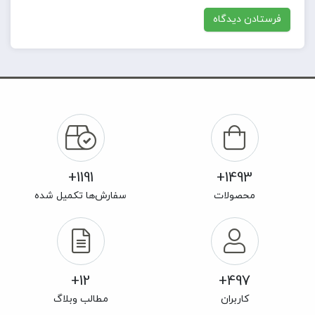
1191+
1493+
محصولات
سفارش‌ها تکمیل شده
12+
497+
کاربران
مطالب وبلاگ