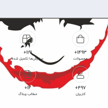
1191+
1493+
محصولات
سفارش‌ها تکمیل شده
12+
497+
کاربران
مطالب وبلاگ