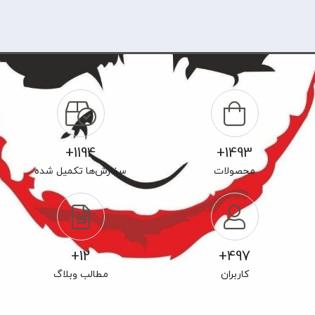
1194+
1493+
محصولات
سفارش‌ها تکمیل شده
12+
497+
کاربران
مطالب وبلاگ