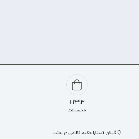
1493+
محصولات
گیلان آستارا حکیم نظامی خ بعثت