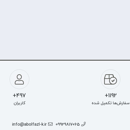
497+
1192+
سفارش‌ها تکمیل شده
کاربران
info@abolfazl-k.ir
09929817065