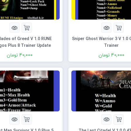
Sniper Ghost Warrior 3 V 1.0 
gos Plus 8 Trainer Update
Trainer
40,000
تومان
40,000
تومان
t Man Survivor V 1.0 Plus 5
The Last Citadel V 1.0.0.43