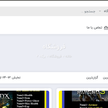
تماس با ما
فروشگاه
خانه
»
فروشگاه
»
برگه 2
ترین
گران‌ترین
نمایش 13–24 از 1493 نتیجه