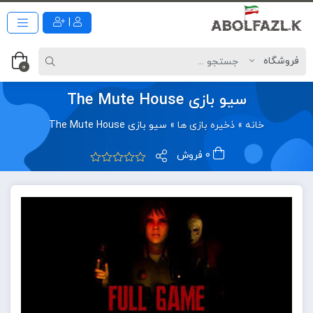
|
0
سیو بازی The Mute House
خانه
»
ذخیره بازی ها
»
سیو بازی The Mute House
0 فروش