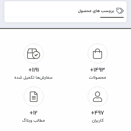
برچسب های محصول
1191+
1493+
محصولات
سفارش‌ها تکمیل شده
12+
497+
کاربران
مطالب وبلاگ