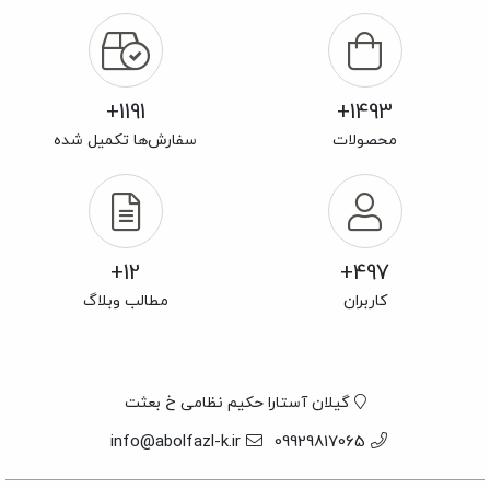
1191+
1493+
محصولات
سفارش‌ها تکمیل شده
12+
497+
کاربران
مطالب وبلاگ
گیلان آستارا حکیم نظامی خ بعثت
info@abolfazl-k.ir
09929817065