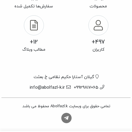
محصولات
سفارش‌ها تکمیل شده
12+
497+
کاربران
مطالب وبلاگ
گیلان آستارا حکیم نظامی خ بعثت
info@abolfazl-k.ir
09929817065
تمامی حقوق برای وبسایت Abolfazl.k محفوظ می باشد.