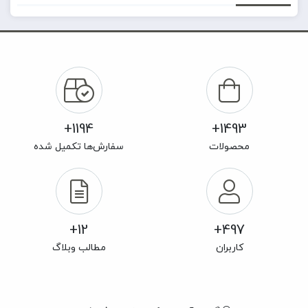
1194+
1493+
محصولات
سفارش‌ها تکمیل شده
12+
497+
کاربران
مطالب وبلاگ