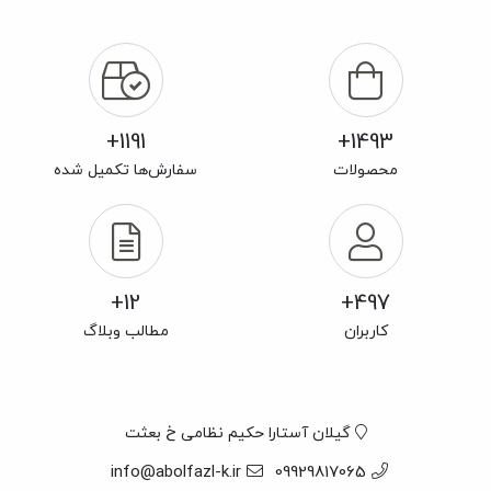
1191+
1493+
محصولات
سفارش‌ها تکمیل شده
12+
497+
کاربران
مطالب وبلاگ
گیلان آستارا حکیم نظامی خ بعثت
info@abolfazl-k.ir
09929817065