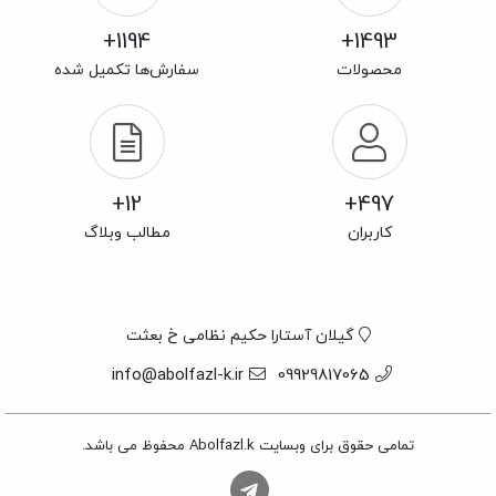
1194+
1493+
محصولات
سفارش‌ها تکمیل شده
12+
497+
کاربران
مطالب وبلاگ
گیلان آستارا حکیم نظامی خ بعثت
info@abolfazl-k.ir
09929817065
تمامی حقوق برای وبسایت Abolfazl.k محفوظ می باشد.