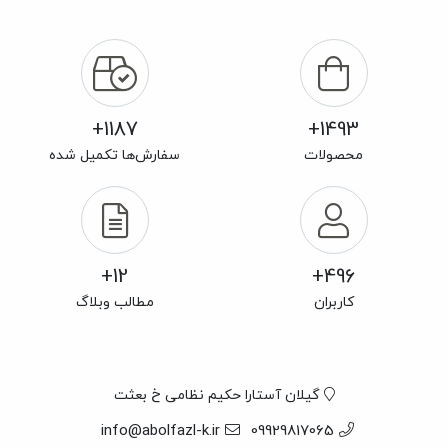
1187+
1493+
محصولات
سفارش‌ها تکمیل شده
12+
496+
کاربران
مطالب وبلاگ
گیلان آستارا حکیم نظامی خ بعثت
info@abolfazl-k.ir
09929817065