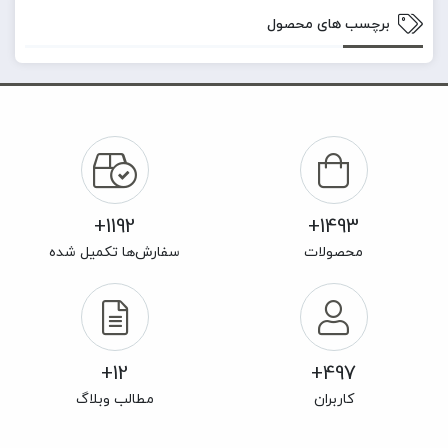
برچسب های محصول
1192+
1493+
محصولات
سفارش‌ها تکمیل شده
12+
497+
کاربران
مطالب وبلاگ