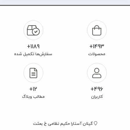
1189+
1493+
محصولات
سفارش‌ها تکمیل شده
12+
496+
کاربران
مطالب وبلاگ
گیلان آستارا حکیم نظامی خ بعثت