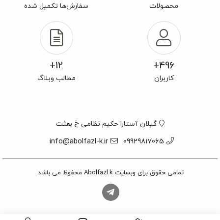
محصولات
سفارش‌ها تکمیل شده
12+
496+
کاربران
مطالب وبلاگ
گیلان آستارا حکیم نظامی خ بعثت
info@abolfazl-k.ir
09929817065
تمامی حقوق برای وبسایت Abolfazl.k محفوظ می باشد.