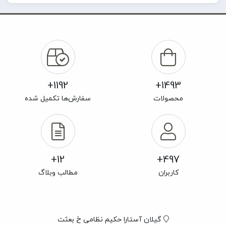
1192+
1493+
محصولات
سفارش‌ها تکمیل شده
12+
497+
کاربران
مطالب وبلاگ
گیلان آستارا حکیم نظامی خ بعثت