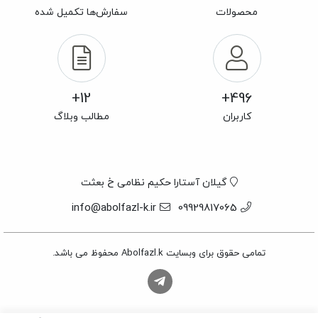
محصولات
سفارش‌ها تکمیل شده
12+
496+
کاربران
مطالب وبلاگ
گیلان آستارا حکیم نظامی خ بعثت
info@abolfazl-k.ir
09929817065
تمامی حقوق برای وبسایت Abolfazl.k محفوظ می باشد.