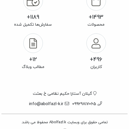
1189+
1493+
محصولات
سفارش‌ها تکمیل شده
12+
496+
کاربران
مطالب وبلاگ
گیلان آستارا حکیم نظامی خ بعثت
info@abolfazl-k.ir
09929817065
تمامی حقوق برای وبسایت Abolfazl.k محفوظ می باشد.