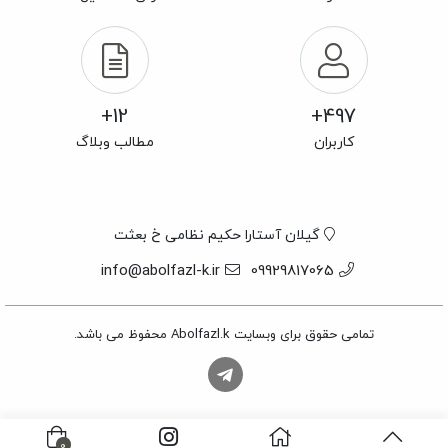
12+
497+
کاربران
مطالب وبلاگ
گیلان آستارا حکیم نظامی خ بعثت
info@abolfazl-k.ir
09929817065
تمامی حقوق برای وبسایت Abolfazl.k محفوظ می باشد.
0