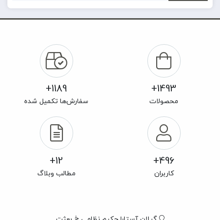
1189+
1493+
محصولات
سفارش‌ها تکمیل شده
12+
496+
کاربران
مطالب وبلاگ
گیلان آستارا حکیم نظامی خ بعثت