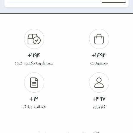
1194+
1493+
محصولات
سفارش‌ها تکمیل شده
12+
497+
کاربران
مطالب وبلاگ