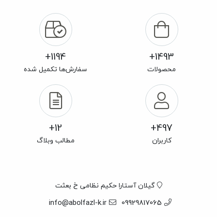
1194+
1493+
محصولات
سفارش‌ها تکمیل شده
12+
497+
کاربران
مطالب وبلاگ
گیلان آستارا حکیم نظامی خ بعثت
info@abolfazl-k.ir
09929817065