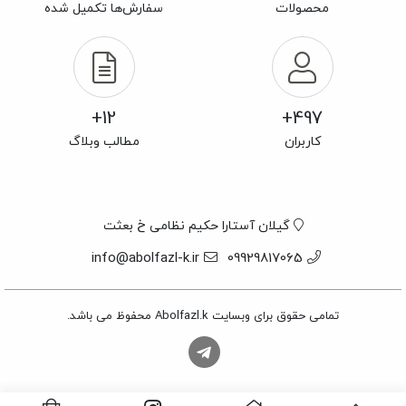
محصولات
سفارش‌ها تکمیل شده
12+
497+
کاربران
مطالب وبلاگ
گیلان آستارا حکیم نظامی خ بعثت
info@abolfazl-k.ir
09929817065
تمامی حقوق برای وبسایت Abolfazl.k محفوظ می باشد.