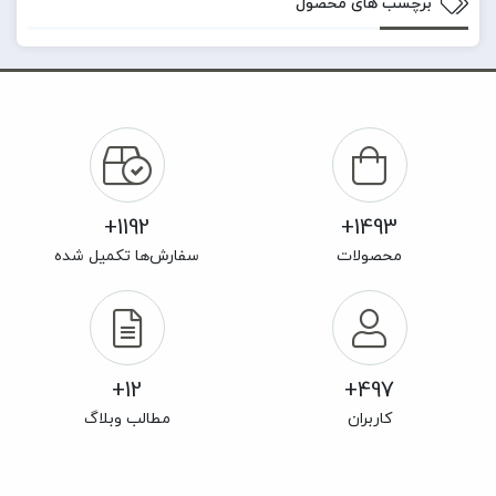
برچسب های محصول
1192+
1493+
محصولات
سفارش‌ها تکمیل شده
12+
497+
کاربران
مطالب وبلاگ