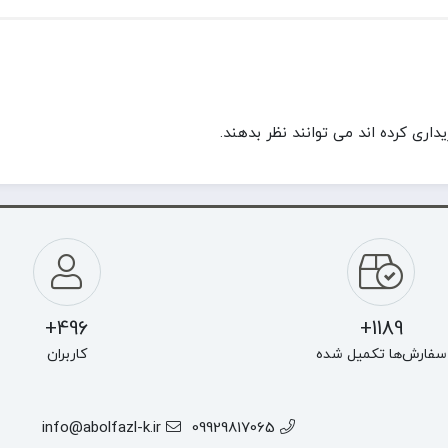
ری کرده اند می توانند نظر بدهند.
496+
1189+
سفارش‌ها تکمیل شده
کاربران
info@abolfazl-k.ir
09929817065