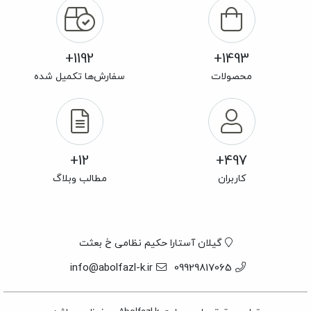
1192+
1493+
محصولات
سفارش‌ها تکمیل شده
12+
497+
کاربران
مطالب وبلاگ
گیلان آستارا حکیم نظامی خ بعثت
info@abolfazl-k.ir
09929817065