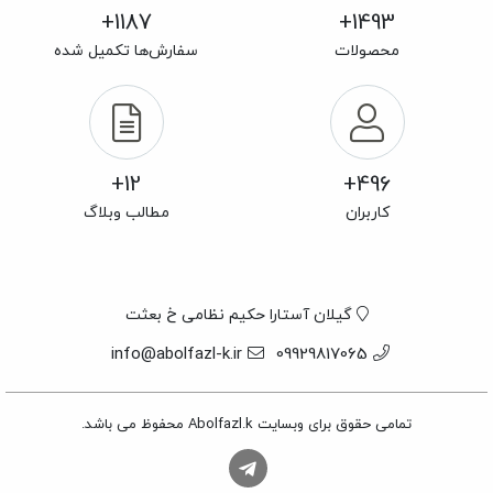
1187+
1493+
محصولات
سفارش‌ها تکمیل شده
12+
496+
کاربران
مطالب وبلاگ
گیلان آستارا حکیم نظامی خ بعثت
info@abolfazl-k.ir
09929817065
تمامی حقوق برای وبسایت Abolfazl.k محفوظ می باشد.