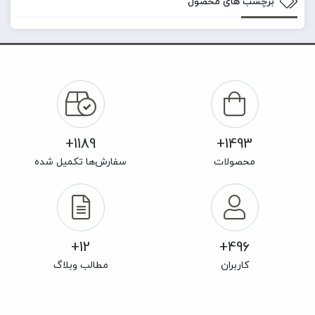
برچسب های محصول
1189+
1493+
محصولات
سفارش‌ها تکمیل شده
12+
496+
کاربران
مطالب وبلاگ