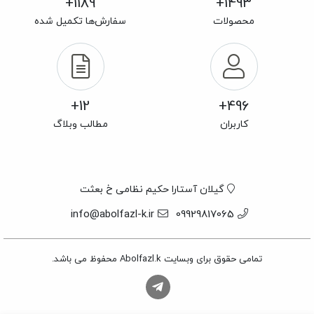
1189+
1493+
محصولات
سفارش‌ها تکمیل شده
12+
496+
کاربران
مطالب وبلاگ
گیلان آستارا حکیم نظامی خ بعثت
info@abolfazl-k.ir
09929817065
تمامی حقوق برای وبسایت Abolfazl.k محفوظ می باشد.