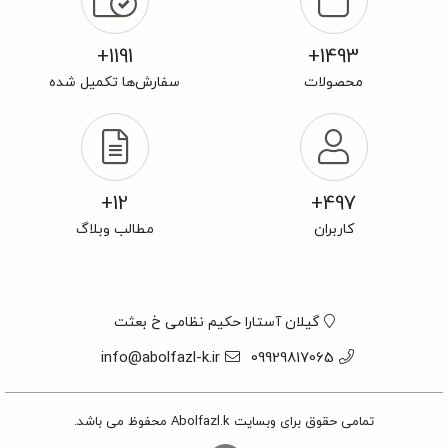
1191+
1493+
محصولات
سفارش‌ها تکمیل شده
12+
497+
کاربران
مطالب وبلاگ
گیلان آستارا حکیم نظامی خ بعثت
info@abolfazl-k.ir
09929817065
تمامی حقوق برای وبسایت Abolfazl.k محفوظ می باشد.