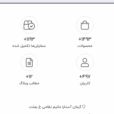
1193+
1493+
محصولات
سفارش‌ها تکمیل شده
12+
497+
کاربران
مطالب وبلاگ
گیلان آستارا حکیم نظامی خ بعثت