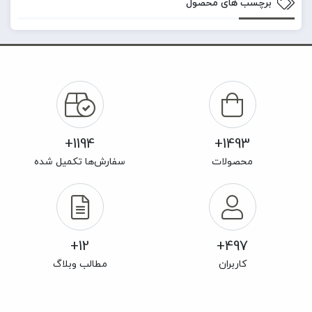
برچسب های محصول
1194+
1493+
محصولات
سفارش‌ها تکمیل شده
12+
497+
کاربران
مطالب وبلاگ