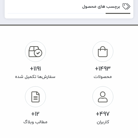
برچسب های محصول
1191+
1493+
محصولات
سفارش‌ها تکمیل شده
12+
497+
کاربران
مطالب وبلاگ