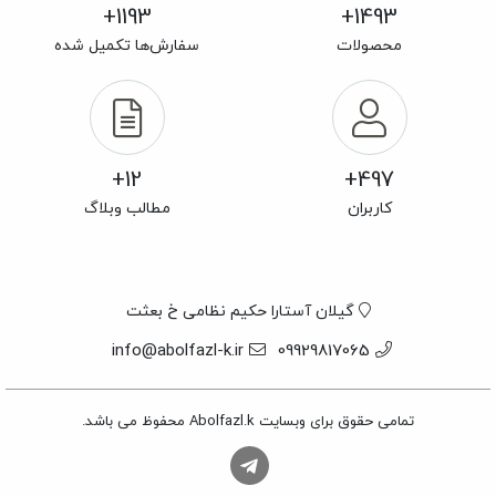
1193+
1493+
محصولات
سفارش‌ها تکمیل شده
12+
497+
کاربران
مطالب وبلاگ
گیلان آستارا حکیم نظامی خ بعثت
info@abolfazl-k.ir
09929817065
تمامی حقوق برای وبسایت Abolfazl.k محفوظ می باشد.