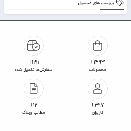
برچسب های محصول
1191+
1493+
محصولات
سفارش‌ها تکمیل شده
12+
497+
کاربران
مطالب وبلاگ