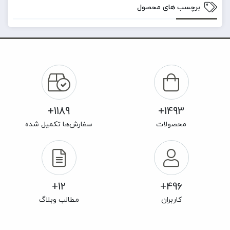
برچسب های محصول
1189+
1493+
محصولات
سفارش‌ها تکمیل شده
12+
496+
کاربران
مطالب وبلاگ