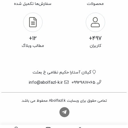
محصولات
سفارش‌ها تکمیل شده
12+
497+
کاربران
مطالب وبلاگ
گیلان آستارا حکیم نظامی خ بعثت
info@abolfazl-k.ir
09929817065
تمامی حقوق برای وبسایت Abolfazl.k محفوظ می باشد.