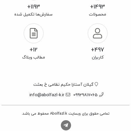
1193+
1493+
محصولات
سفارش‌ها تکمیل شده
12+
497+
کاربران
مطالب وبلاگ
گیلان آستارا حکیم نظامی خ بعثت
info@abolfazl-k.ir
09929817065
تمامی حقوق برای وبسایت Abolfazl.k محفوظ می باشد.