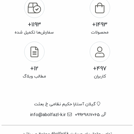
1193+
1493+
محصولات
سفارش‌ها تکمیل شده
12+
497+
کاربران
مطالب وبلاگ
گیلان آستارا حکیم نظامی خ بعثت
info@abolfazl-k.ir
09929817065