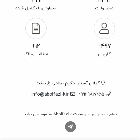
1191+
1493+
محصولات
سفارش‌ها تکمیل شده
12+
497+
کاربران
مطالب وبلاگ
گیلان آستارا حکیم نظامی خ بعثت
info@abolfazl-k.ir
09929817065
تمامی حقوق برای وبسایت Abolfazl.k محفوظ می باشد.