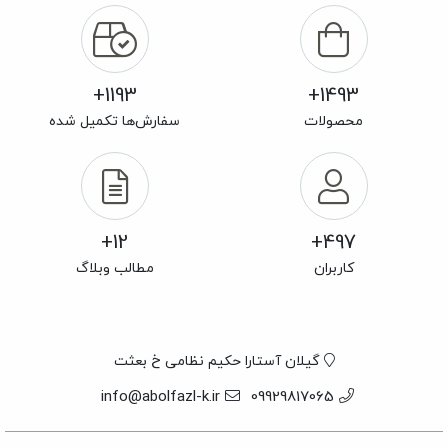
1193+
1493+
محصولات
سفارش‌ها تکمیل شده
12+
497+
کاربران
مطالب وبلاگ
گیلان آستارا حکیم نظامی خ بعثت
info@abolfazl-k.ir
09929817065