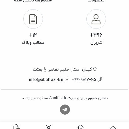
محصولات
سفارش‌ها تکمیل شده
12+
496+
کاربران
مطالب وبلاگ
گیلان آستارا حکیم نظامی خ بعثت
info@abolfazl-k.ir
09929817065
تمامی حقوق برای وبسایت Abolfazl.k محفوظ می باشد.