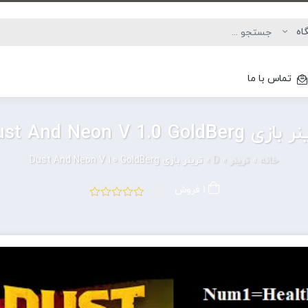
تماس با ما
ی Dust And Neon V 1.0 GoldBerg
خانه
»
ترینر
»
D
»
ترینر بازی Dust And Neon V 1.0 GoldBerg
1 فروش