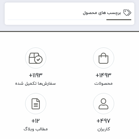
برچسب های محصول
1193+
1493+
محصولات
سفارش‌ها تکمیل شده
12+
497+
کاربران
مطالب وبلاگ