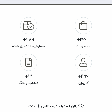
1189+
1493+
محصولات
سفارش‌ها تکمیل شده
12+
496+
کاربران
مطالب وبلاگ
گیلان آستارا حکیم نظامی خ بعثت