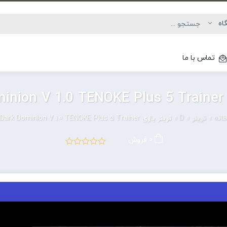
تماس با ما
Dar
انه
»
ترینر
»
D
»
ترینر بازی Dark Dominion V 1.0 TENOKE Plus 5 Trainer
0 فروش