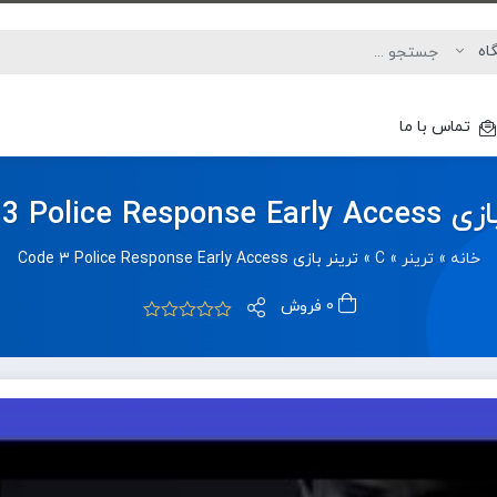
تماس با ما
Code 3 Police Respo
خانه
»
ترینر
»
C
»
ترینر بازی Code 3 Police Response Early Access
0 فروش