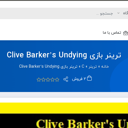
تماس با ما
ترینر بازی Clive Barker’s Undying
خانه
»
ترینر
»
C
»
ترینر بازی Clive Barker’s Undying
2 فروش