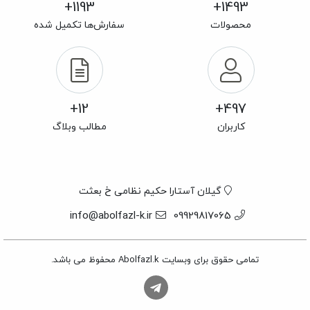
1193+
1493+
محصولات
سفارش‌ها تکمیل شده
12+
497+
کاربران
مطالب وبلاگ
گیلان آستارا حکیم نظامی خ بعثت
info@abolfazl-k.ir
09929817065
تمامی حقوق برای وبسایت Abolfazl.k محفوظ می باشد.